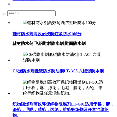
鞋材防水剂高效耐洗防虹吸防水100分
鞋材防水剂|飞织鞋材防水剂|鞋面防水剂
C6强防水剂低碳防水防油剂LT-A05 六碳强防水剂
织物阻燃剂高效环保织物阻燃剂LT-G01适用于棉，麻，
涤纶，毛呢，腈纶，丙纶，维纶等织物及任意混纺织
物。